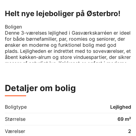
Helt nye lejeboliger på Østerbro!
Boligen

Denne 3-værelses lejlighed i Gasværkskarréen er ideel 
for både børnefamilier, par, roomies og seniorer, der 
ønsker en moderne og funktionel bolig med god 
plads. Lejligheden er indrettet med to soveværelser, et 
åbent køkken-alrum og store vinduespartier, der sikrer 
masser af naturligt lys. Køkkenet er opført i moderne 
design med slidstærke overflader, grebsfrie fronter og 
kvalitetsintegrerede hvidevarer. Badeværelset er lyst 
og indbydende med god skabsplads og stilrene 
Detaljer om bolig
materialevalg.

Om området

Beliggende på Svendborggade er Gasværkskarréen 
Boligtype
Lejlighed
omgivet af grønne områder som Fælledparken og tæt 
på faciliteter som Østerbro Skøjtehal og B93’s 
Størrelse
69 m²
sportsanlæg. Området er kendt for sin rolige 
atmosfære, gode skoler, hyggelige caféer og et 
Værelser
2
stærkt lokalt fællesskab.
