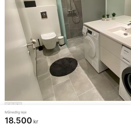
Månedlig leje
2 vær. lejlighed på 69 m²
18.500
kr
København V
,
Fadet