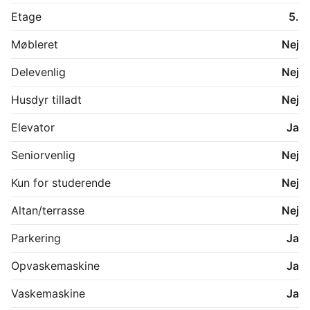
Etage
5.
Åbent hus

Vi holder åbent hus hver søndag kl. 13:00–14.00.

Møbleret
Nej
Yderligere information findes på projektets 
hjemmeside.
Delevenlig
Nej
Husdyr tilladt
Nej
Elevator
Ja
Seniorvenlig
Nej
Kun for studerende
Nej
Altan/terrasse
Nej
Parkering
Ja
Opvaskemaskine
Ja
Vaskemaskine
Ja