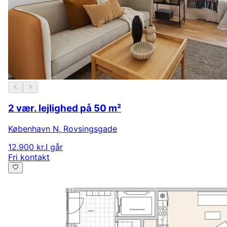
2 vær. lejlighed på 50 m²
København N
,
Rovsingsgade
12.900 kr.
I går
Fri kontakt