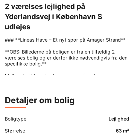
2 værelses lejlighed på
Yderlandsvej i København S
udlejes
### **Lineas Have – Et nyt spor på Amager Strand**

**OBS: Billederne på boligen er fra en tilfældig 2-
værelses bolig og er derfor ikke nødvendigvis fra den 
specifikke bolig.**

Mellem fortidens jernbanespor og fremtidens grønne 
forbindelser opstår Lineas Have. Et boligprojekt med 
rødder i Østamagers åbne landskab og Amagerbanens 
industrielle arv. 

Detaljer om bolig
Her, hvor linjerne før førte godstog gennem et råt og 
fladt landskab, tegner Lineas Have i dag nye rammer 
for hverdagslivet. Projektet forener arkitektonisk 
stringens med naturens åbne horisont og skaber en 
Boligtype
Lejlighed
bydel, hvor linjer, kig og bevægelse får plads. 

Lineas Have er mere end et navn. Det er et udtryk for 
Størrelse
63 m²