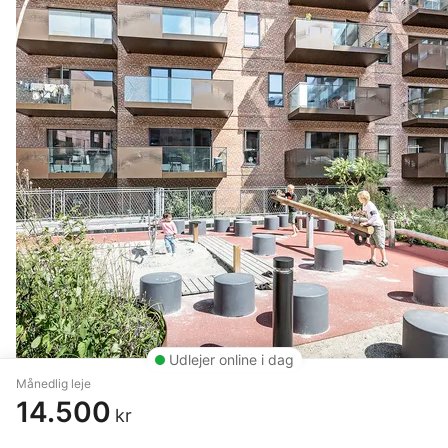
Udlejer online i dag
Månedlig leje
14.500
kr
2 vær. lejlighed på 62 m²