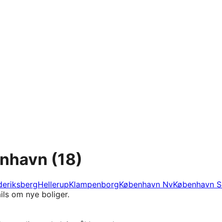
enhavn
(18)
deriksberg
Hellerup
Klampenborg
København Nv
København S
ils om nye boliger.