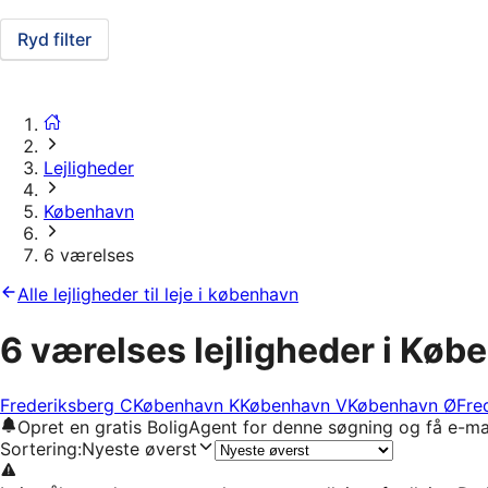
Ryd filter
Lejligheder
København
6 værelses
Alle lejligheder til leje i københavn
6 værelses lejligheder i Køb
Frederiksberg C
København K
København V
København Ø
Fre
Opret en gratis BoligAgent for denne søgning og få e-ma
Sortering
:
Nyeste øverst