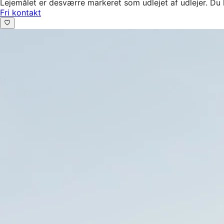
Lejemålet er desværre markeret som udlejet af udlejer. Du 
Fri kontakt