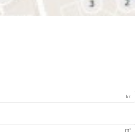
kr.
m²