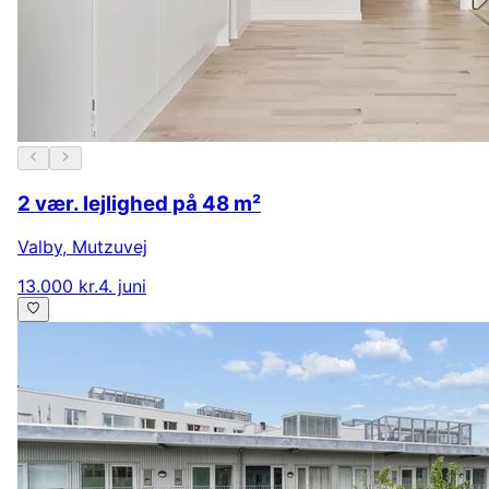
2 vær. lejlighed på 48 m²
Valby
,
Mutzuvej
13.000 kr.
4. juni