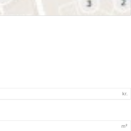
kr.
m²