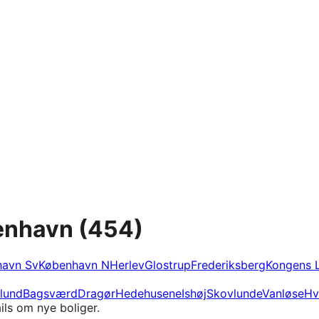
benhavn
(454)
havn Sv
København N
Herlev
Glostrup
Frederiksberg
Kongens 
lund
Bagsværd
Dragør
Hedehusene
Ishøj
Skovlunde
Vanløse
Hv
ils om nye boliger.