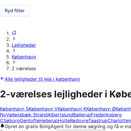
Ryd filter
Lejligheder
København
2 værelses
Alle lejligheder til leje i københavn
2-værelses lejligheder i Kø
København S
København V
København K
København Ø
Køben
Nv
Vallensbæk Strand
Albertslund
Ballerup
Frederiksberg
C
Søborg
Gentofte
Hellerup
Holte
Rødovre
Taastrup
Charlotten
Opret en gratis BoligAgent for denne søgning og få e-ma