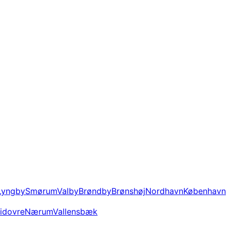
Lyngby
Smørum
Valby
Brøndby
Brønshøj
Nordhavn
København
idovre
Nærum
Vallensbæk