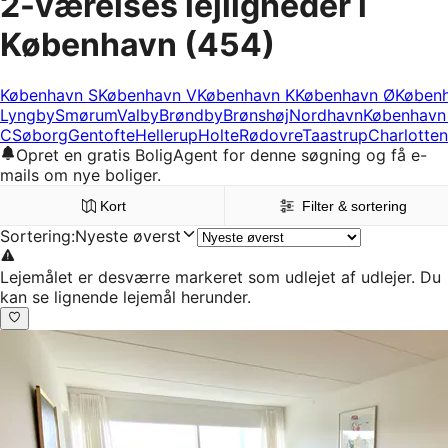
2-værelses lejligheder i
København
(454)
København S
København V
København K
København Ø
Køben
Lyngby
Smørum
Valby
Brøndby
Brønshøj
Nordhavn
København
C
Søborg
Gentofte
Hellerup
Holte
Rødovre
Taastrup
Charlotten
Opret en gratis BoligAgent for denne søgning og få e-
mails om nye boliger.
Kort
Filter & sortering
Sortering
:
Nyeste øverst
Lejemålet er desværre markeret som udlejet af udlejer. Du
kan se lignende lejemål herunder.