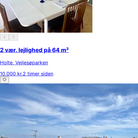
2 vær. lejlighed på 64 m²
Holte
,
Vejlesøparken
10.000 kr.
2 timer siden