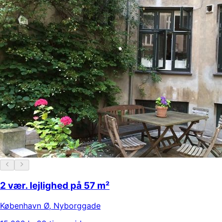
2 vær. lejlighed på 57 m²
København Ø
,
Nyborggade