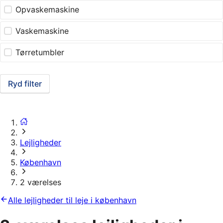
Opvaskemaskine
Vaskemaskine
Tørretumbler
Ryd filter
Lejligheder
København
2 værelses
Alle lejligheder til leje i københavn