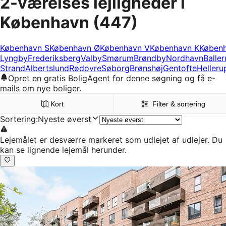
2-værelses lejligheder i
København
(447)
København S
København Ø
København V
København K
Køben
Lyngby
Frederiksberg
Valby
Smørum
Brøndby
Nordhavn
Balle
Strand
Albertslund
Rødovre
Søborg
Brønshøj
Gentofte
Helleru
Opret en gratis BoligAgent for denne søgning og få e-
mails om nye boliger.
Kort
Filter & sortering
Sortering
:
Nyeste øverst
Lejemålet er desværre markeret som udlejet af udlejer. Du
kan se lignende lejemål herunder.