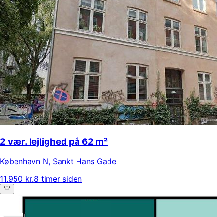
2 vær. lejlighed på 62 m²
København N
,
Sankt Hans Gade
11.950 kr.
8 timer siden