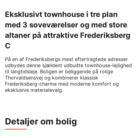
Eksklusivt townhouse i tre plan
med 3 soveværelser og med store
altaner på attraktive Frederiksberg
C
På en af Frederiksbergs mest eftertragtede adresser 
udbydes denne sjældent udbudte townhouse-lejlighed 
til langtidsleje. Boligen er beliggende på rolige 
Thorvaldsensvej og kombinerer klassisk 
Frederiksberg-charme med moderne komfort og 
eksklusive materialevalg.

Boligen fordeler sig over tre plan og byder på lyse og 
indbydende opholdsrum med smukke sildebensgulve, 
højt til loftet og store vinduespartier, der sikrer et 
Detaljer om bolig
fantastisk lysindfald. Den specialdesignede 
snedkerkøkkenløsning er udstyret med 
kvalitetsprodukter fra Miele, Gaggenau og Quooker og 