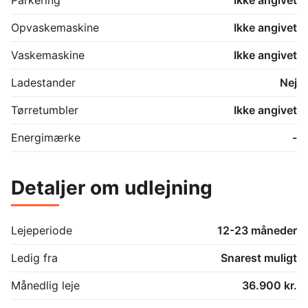
Udlejes umøbleret til ansvarlige lejere for en periode 
på op til 2 år med mulighed for forlængelse.
Opvaskemaskine
Ikke angivet
Vaskemaskine
Ikke angivet
Ladestander
Nej
Tørretumbler
Ikke angivet
Energimærke
-
Detaljer om udlejning
Lejeperiode
12-23 måneder
Ledig fra
Snarest muligt
Månedlig leje
36.900 kr.