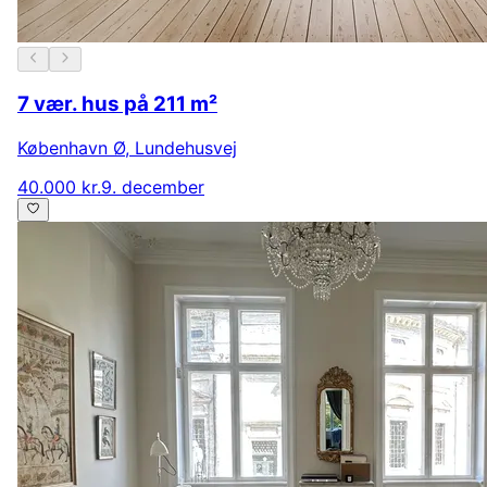
7 vær. hus på 211 m²
København Ø
,
Lundehusvej
40.000 kr.
9. december