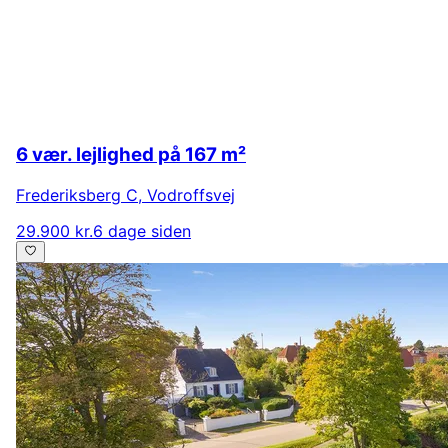
6 vær. lejlighed på 167 m²
Frederiksberg C
,
Vodroffsvej
29.900 kr.
6 dage siden