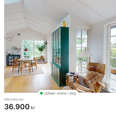
Udlejer online i dag
Månedlig leje
36.900
kr