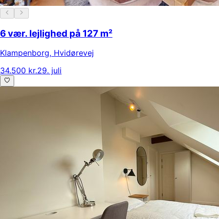
6 vær. lejlighed på 127 m²
Klampenborg
,
Hvidørevej
34.500 kr.
29. juli