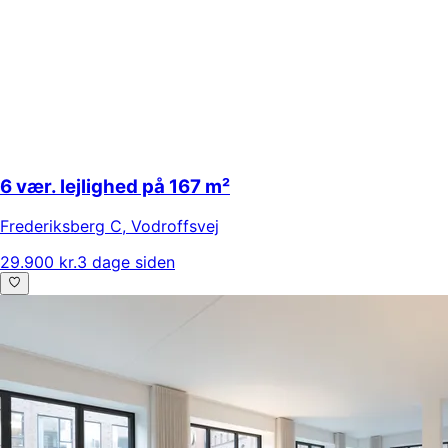
6 vær. lejlighed på 167 m²
Frederiksberg C
,
Vodroffsvej
29.900 kr.
3 dage siden