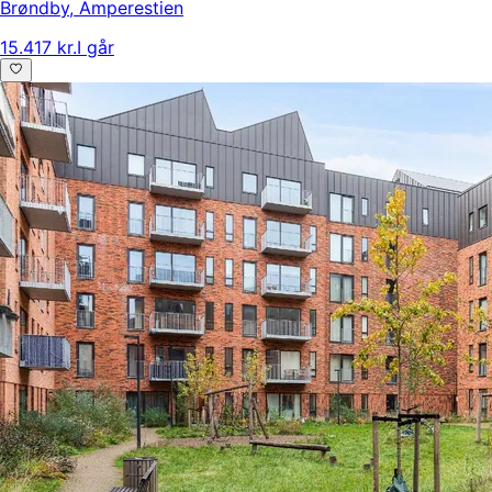
Brøndby
,
Amperestien
15.417 kr.
I går