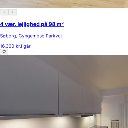
4 vær. lejlighed på 98 m²
Søborg
,
Gyngemose Parkvej
16.300 kr.
I går