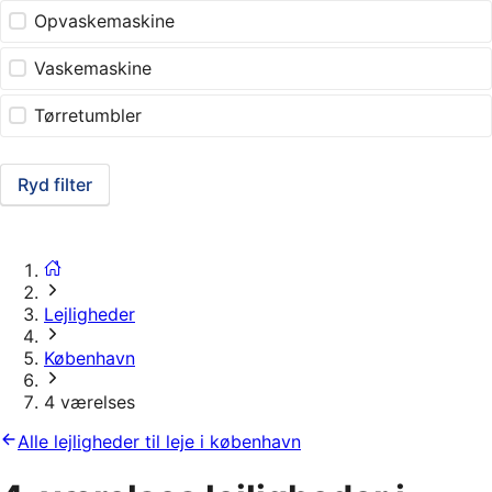
Opvaskemaskine
Vaskemaskine
Tørretumbler
Ryd filter
Lejligheder
København
4 værelses
Alle lejligheder til leje i københavn