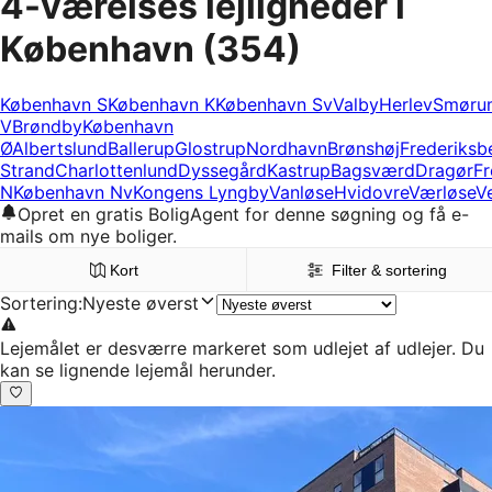
4-værelses lejligheder i
København
(354)
København S
København K
København Sv
Valby
Herlev
Smøru
V
Brøndby
København
Ø
Albertslund
Ballerup
Glostrup
Nordhavn
Brønshøj
Frederiksb
Strand
Charlottenlund
Dyssegård
Kastrup
Bagsværd
Dragør
Fr
N
København Nv
Kongens Lyngby
Vanløse
Hvidovre
Værløse
V
Opret en gratis BoligAgent for denne søgning og få e-
mails om nye boliger.
Kort
Filter & sortering
Sortering
:
Nyeste øverst
Lejemålet er desværre markeret som udlejet af udlejer. Du
kan se lignende lejemål herunder.