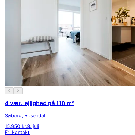
4 vær. lejlighed på 110 m²
Søborg
,
Rosendal
15.950 kr.
8. juli
Fri kontakt