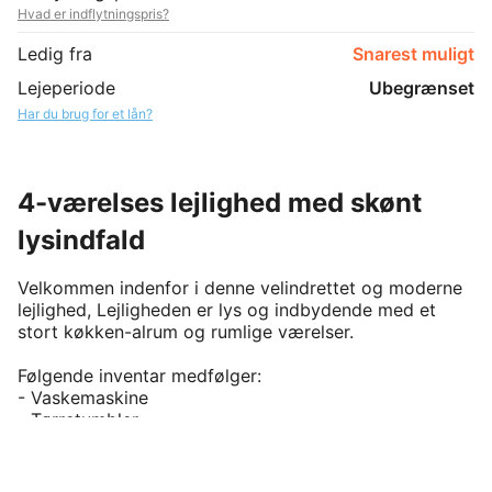
Hvad er indflytningspris?
Ledig fra
Snarest muligt
Lejeperiode
Ubegrænset
Har du brug for et lån?
4-værelses lejlighed med skønt
lysindfald
Velkommen indenfor i denne velindrettet og moderne 
lejlighed, Lejligheden er lys og indbydende med et 
stort køkken-alrum og rumlige værelser. 

Følgende inventar medfølger: 

- Vaskemaskine

- Tørretumbler

- Opvaskemaskine

- Køle- fryseskab

- Ovn
