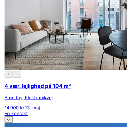
4 vær. lejlighed på 104 m²
Brøndby
,
Elektronikvej
14.900 kr.
13. maj
Fri kontakt