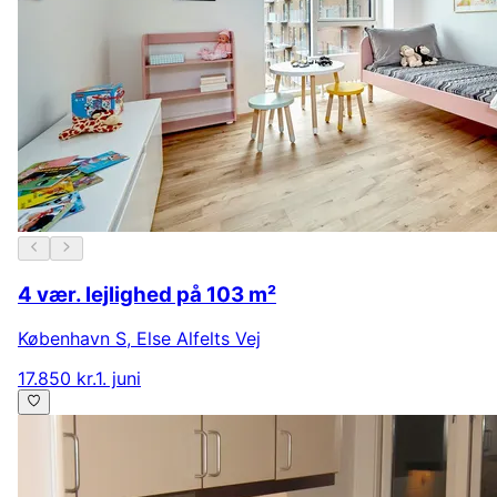
4 vær. lejlighed på 103 m²
København S
,
Else Alfelts Vej
17.850 kr.
1. juni