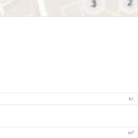
kr.
m²