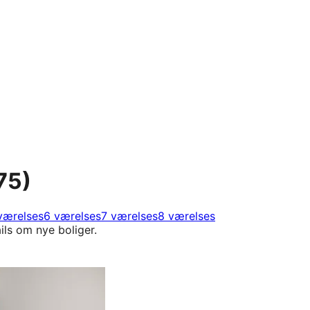
75)
værelses
6 værelses
7 værelses
8 værelses
ils om nye boliger.