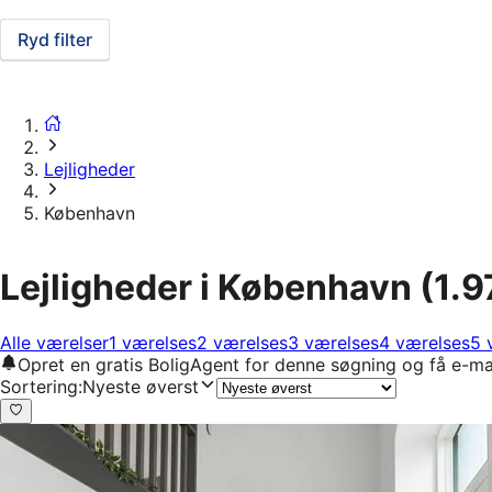
Ryd filter
Lejligheder
København
Lejligheder i København
(1.9
Alle værelser
1 værelses
2 værelses
3 værelses
4 værelses
5 
Opret en gratis BoligAgent for denne søgning og få e-ma
Sortering
:
Nyeste øverst