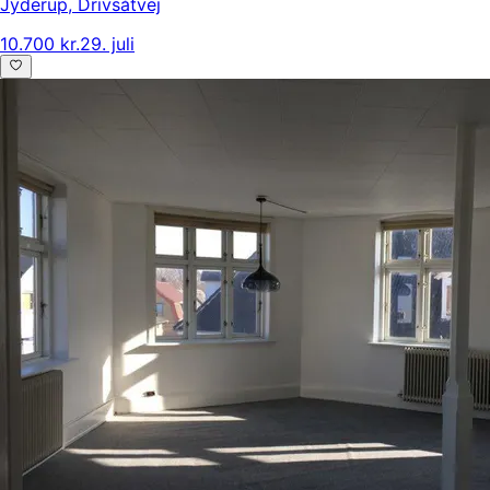
Jyderup
,
Drivsåtvej
10.700 kr.
29. juli