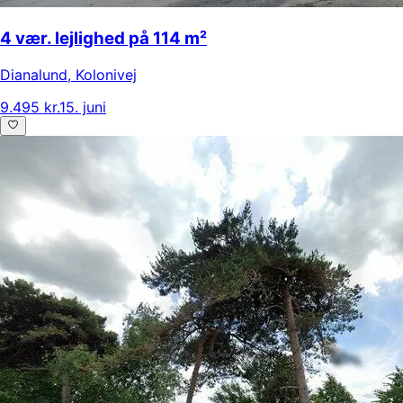
4 vær. lejlighed på 114 m²
Dianalund
,
Kolonivej
9.495 kr.
15. juni