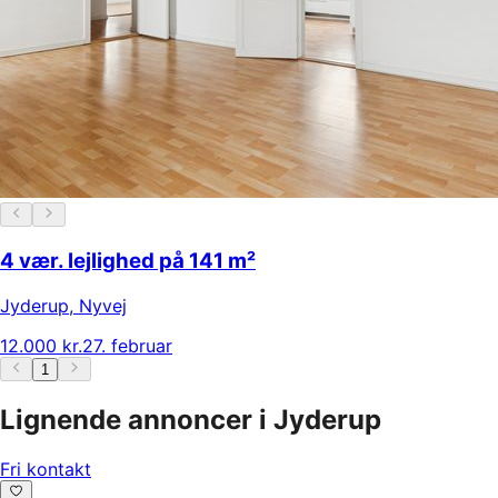
4 vær. lejlighed på 141 m²
Jyderup
,
Nyvej
12.000 kr.
27. februar
1
Lignende annoncer i Jyderup
Fri kontakt