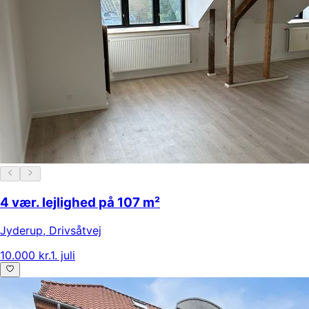
4 vær. lejlighed på 107 m²
Jyderup
,
Drivsåtvej
10.000 kr.
1. juli