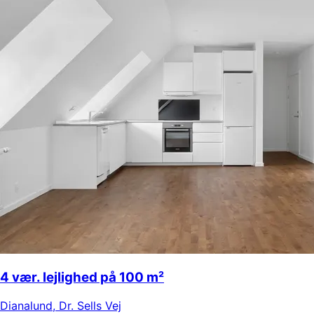
4 vær. lejlighed på 100 m²
Dianalund
,
Dr. Sells Vej