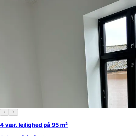
4 vær. lejlighed på 95 m²