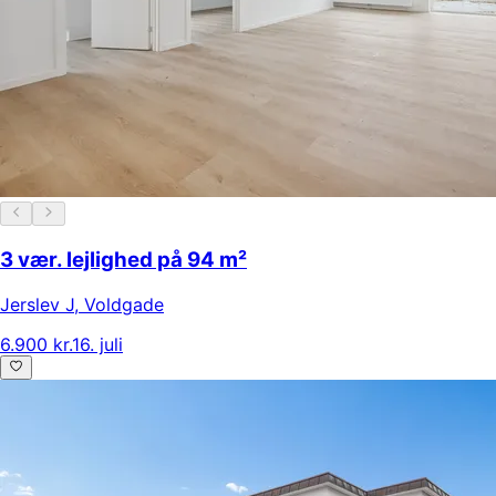
3 vær. lejlighed på 94 m²
Jerslev J
,
Voldgade
6.900 kr.
16. juli