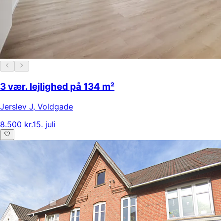
3 vær. lejlighed på 134 m²
Jerslev J
,
Voldgade
8.500 kr.
15. juli