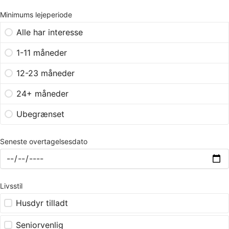
Minimums lejeperiode
Alle har interesse
1-11 måneder
12-23 måneder
24+ måneder
Ubegrænset
Seneste overtagelsesdato
Livsstil
Husdyr tilladt
Seniorvenlig