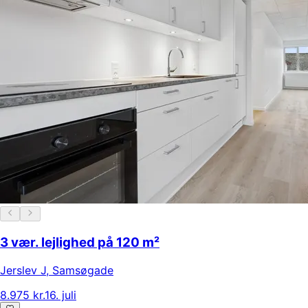
3 vær. lejlighed på 120 m²
Jerslev J
,
Samsøgade
8.975 kr.
16. juli