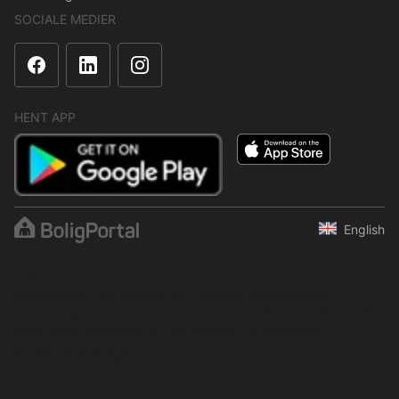
SOCIALE MEDIER
HENT APP
English
Indholdet er beskyttet i henhold til ophavsretsloven.
Regelmæssig, systematisk eller kontinuerlig indsamling,
opbevaring og enhver anden form for kompilering af data er ikke
tilladt uden udtrykkelig skriftlig tilladelse fra BoligPortal.
© 2001–2026 BoligPortal