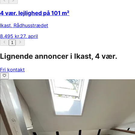
4 vær. lejlighed på 101 m²
Ikast
,
Rådhusstrædet
8.495 kr.
27. april
1
Lignende annoncer i Ikast, 4 vær.
Fri kontakt