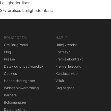
Lejligheder ikast
3-værelses Lejligheder ikast
BOLIGPORTAL
HJÆLP
Om BoligPortal
Udlej værelse
Blog
Flyttesyn
Presse
Fremlejekontrakt
Data- og privatlivspolitik
Fremlej lejebolig
Cookies
Kundeservice
Handelsbetingelser
Vilkår
Whistleblowerordning
Søg sagsnr.
Karriere
Boligmanager
Data Insights