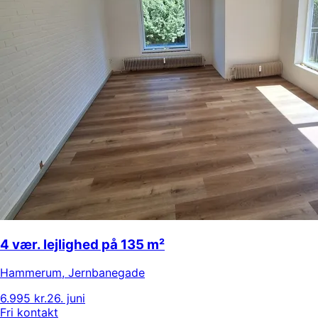
4 vær. lejlighed på 135 m²
Hammerum
,
Jernbanegade
6.995 kr.
26. juni
Fri kontakt