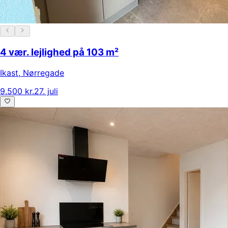
4 vær. lejlighed på 103 m²
Ikast
,
Nørregade
9.500 kr.
27. juli