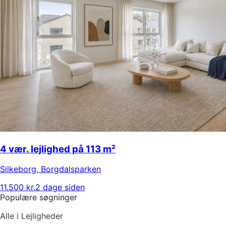
4 vær. lejlighed på 113 m²
Silkeborg
,
Borgdalsparken
11.500 kr.
2 dage siden
Populære søgninger
Alle i Lejligheder