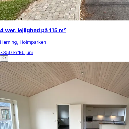
4 vær. lejlighed på 115 m²
Herning
,
Holmparken
7.850 kr.
16. juni