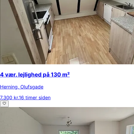
4 vær. lejlighed på 130 m²
Herning
,
Olufsgade
7.300 kr.
16 timer siden