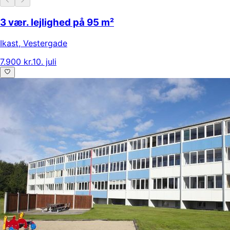
3 vær. lejlighed på 95 m²
Ikast
,
Vestergade
7.900 kr.
10. juli