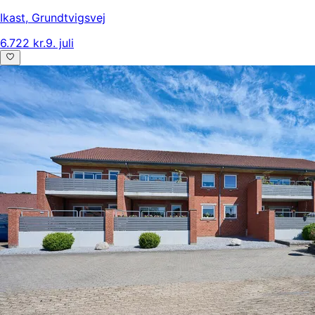
Ikast
,
Grundtvigsvej
6.722 kr.
9. juli