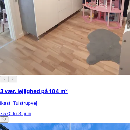
3 vær. lejlighed på 104 m²
Ikast
,
Tulstrupvej
7.570 kr.
3. juni