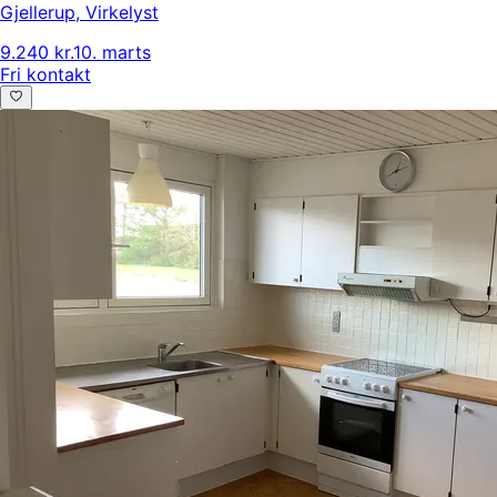
Gjellerup
,
Virkelyst
9.240 kr.
10. marts
Fri kontakt