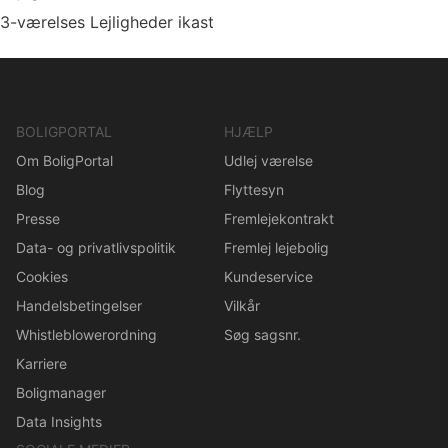
3-værelses Lejligheder ikast
BOLIGPORTAL
HJÆLP
Om BoligPortal
Udlej værelse
Blog
Flyttesyn
Presse
Fremlejekontrakt
Data- og privatlivspolitik
Fremlej lejebolig
Cookies
Kundeservice
Handelsbetingelser
Vilkår
Whistleblowerordning
Søg sagsnr.
Karriere
Boligmanager
Data Insights