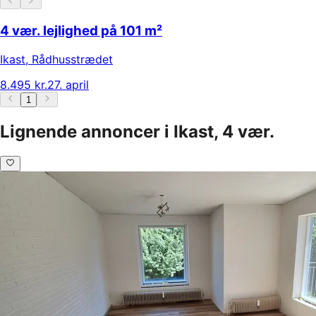
4 vær. lejlighed på 101 m²
Ikast
,
Rådhusstrædet
8.495 kr.
27. april
1
Lignende annoncer i Ikast, 4 vær.