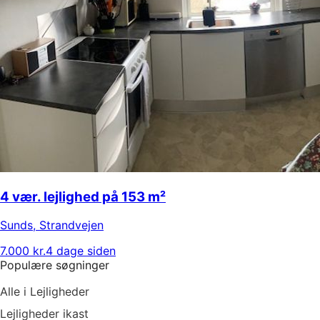
4 vær. lejlighed på 153 m²
Sunds
,
Strandvejen
7.000 kr.
4 dage siden
Populære søgninger
Alle i Lejligheder
Lejligheder ikast