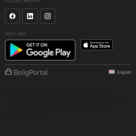
SOCIALE MEDIER
HENT APP
English
Indholdet er beskyttet i henhold til ophavsretsloven.
Regelmæssig, systematisk eller kontinuerlig indsamling,
opbevaring og enhver anden form for kompilering af data er ikke
tilladt uden udtrykkelig skriftlig tilladelse fra BoligPortal.
© 2001–2026 BoligPortal