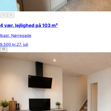
4 vær. lejlighed på 103 m²
Ikast
,
Nørregade
9.500 kr.
27. juli