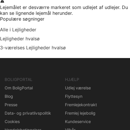
Lejemålet er desværre markeret som udlejet af udlejer. Du
kan se lignende lejemål herunder.
Populære søgninger
Alle i Lejligheder
Lejligheder hvalsø
3-værelses Lejligheder hvalsø
BOLIGPORTAL
HJÆLP
Om BoligPortal
Udlej værelse
Blog
Flyttesyn
Presse
Fremlejekontrakt
Data- og privatlivspolitik
Fremlej lejebolig
Cookies
Kundeservice
Handelsbetingelser
Vilkår