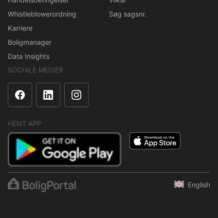
Whistleblowerordning
Søg sagsnr.
Karriere
Boligmanager
Data Insights
SOCIALE MEDIER
HENT APP
English
Indholdet er beskyttet i henhold til ophavsretsloven.