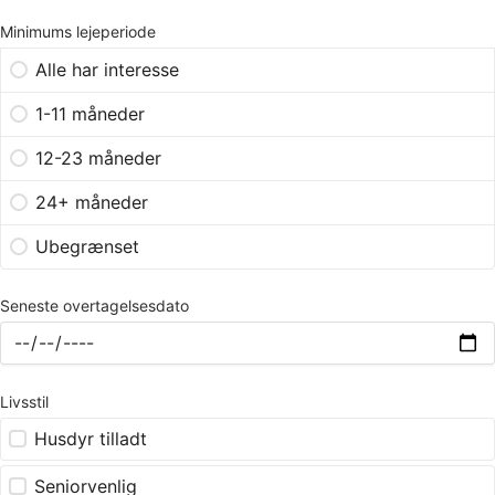
Minimums lejeperiode
Alle har interesse
1-11 måneder
12-23 måneder
24+ måneder
Ubegrænset
Seneste overtagelsesdato
Livsstil
Husdyr tilladt
Seniorvenlig