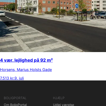
4 vær. lejlighed på 92 m²
Horsens
,
Marius Holsts Gade
7.513 kr.
9. juli
BOLIGPORTAL
HJÆLP
Om BoligPortal
Udlej værelse