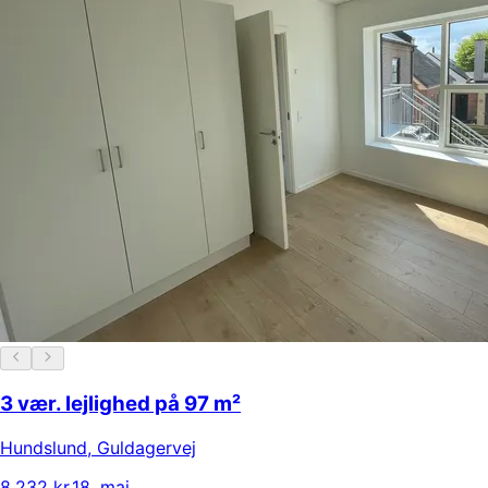
3 vær. lejlighed på 97 m²
Hundslund
,
Guldagervej
8.232 kr.
18. maj