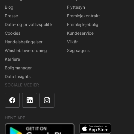
Blog
Flyttesyn
Presse
Fremlejekontrakt
Data- og privatlivspolitik
Fremlej lejebolig
Cookies
Kundeservice
Handelsbetingelser
Vilkår
Whistleblowerordning
Søg sagsnr.
Karriere
Boligmanager
Data Insights
SOCIALE MEDIER
HENT APP