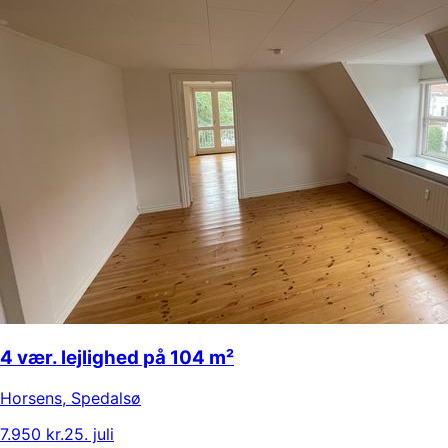
4 vær. lejlighed på 104 m²
Horsens
,
Spedalsø
7.950 kr.
25. juli