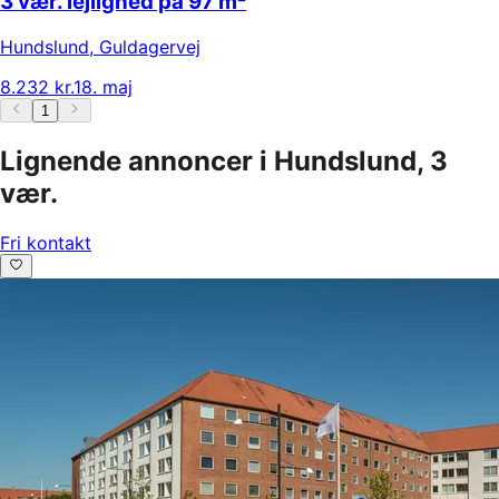
3 vær. lejlighed på 97 m²
Hundslund
,
Guldagervej
8.232 kr.
18. maj
1
Lignende annoncer i Hundslund, 3
vær.
Fri kontakt