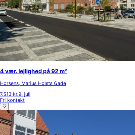
4 vær. lejlighed på 92 m²
Horsens
,
Marius Holsts Gade
7.513 kr.
9. juli
Fri kontakt