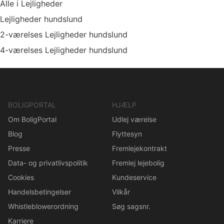
Alle i Lejligheder
Lejligheder hundslund
2-værelses Lejligheder hundslund
4-værelses Lejligheder hundslund
BOLIGPORTAL
HJÆLP
Om BoligPortal
Udlej værelse
Blog
Flyttesyn
Presse
Fremlejekontrakt
Data- og privatlivspolitik
Fremlej lejebolig
Cookies
Kundeservice
Handelsbetingelser
Vilkår
Whistleblowerordning
Søg sagsnr.
Karriere