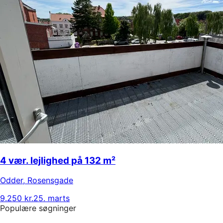
4 vær. lejlighed på 132 m²
Odder
,
Rosensgade
9.250 kr.
25. marts
Populære søgninger