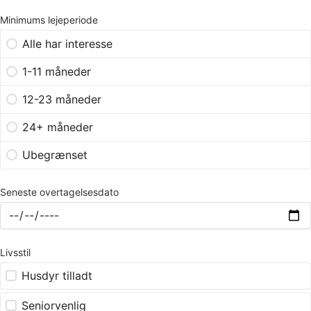
Minimums lejeperiode
Alle har interesse
1-11 måneder
12-23 måneder
24+ måneder
Ubegrænset
Seneste overtagelsesdato
Livsstil
Husdyr tilladt
Seniorvenlig