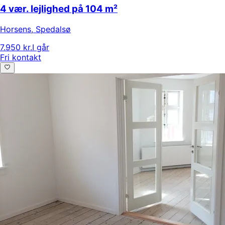
4 vær. lejlighed på 104 m²
Horsens
,
Spedalsø
7.950 kr.
I går
Fri kontakt