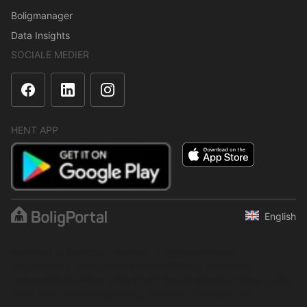
Boligmanager
Data Insights
SOCIALE MEDIER
HENT APP
English
Indholdet er beskyttet i henhold til ophavsretsloven.
Regelmæssig, systematisk eller kontinuerlig indsamling,
opbevaring og enhver anden form for kompilering af data er ikke
tilladt uden udtrykkelig skriftlig tilladelse fra BoligPortal.