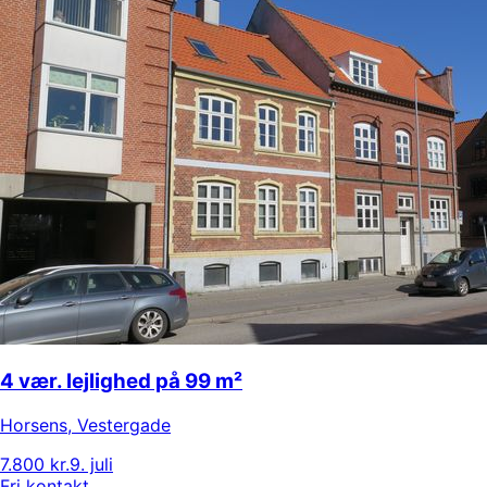
4 vær. lejlighed på 99 m²
Horsens
,
Vestergade
7.800 kr.
9. juli
Fri kontakt