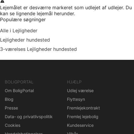
Lejemålet er desværre markeret som udlejet af udlejer. Du
kan se lignende lejemål herunder.
Populære søgninger
Alle i Lejligheder
Lejligheder hundested
3-værelses Lejligheder hundested
BOLIGPORTAL
HJÆLP
Om BoligPortal
Udlej værelse
Blog
Flyttesyn
Presse
Fremlejekontrakt
Data- og privatlivspolitik
Fremlej lejebolig
Cookies
Kundeservice
Handelsbetingelser
Vilkår