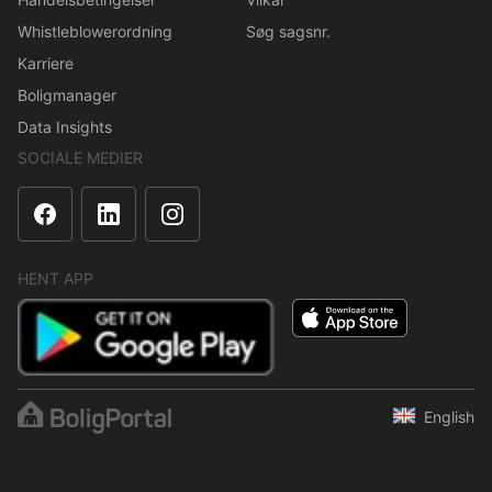
Whistleblowerordning
Søg sagsnr.
Karriere
Boligmanager
Data Insights
SOCIALE MEDIER
HENT APP
English
Indholdet er beskyttet i henhold til ophavsretsloven.