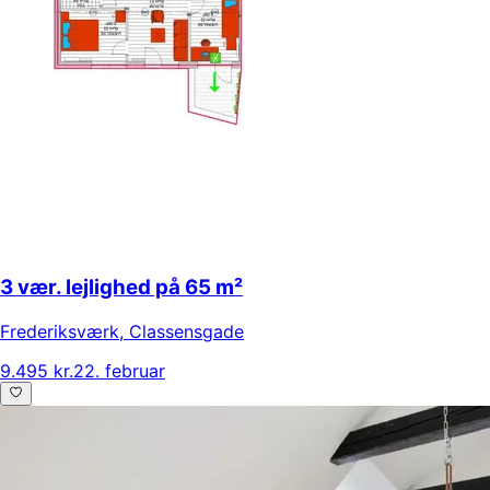
3 vær. lejlighed på 65 m²
Frederiksværk
,
Classensgade
9.495 kr.
22. februar