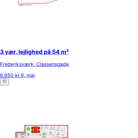
3 vær. lejlighed på 54 m²
Frederiksværk
,
Classensgade
8.950 kr.
9. maj