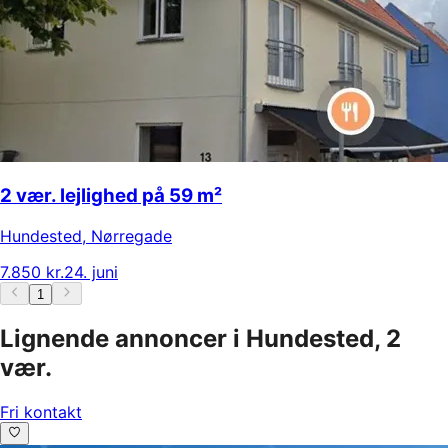
2 vær. lejlighed på 59 m²
Hundested
,
Nørregade
7.850 kr.
24. juni
1
Lignende annoncer i Hundested, 2
vær.
Fri kontakt