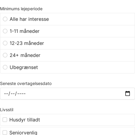
Minimums lejeperiode
Alle har interesse
1-11 måneder
12-23 måneder
24+ måneder
Ubegrænset
Seneste overtagelsesdato
Livsstil
Husdyr tilladt
Seniorvenlig