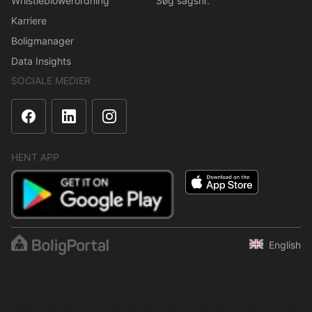
Whistleblowerordning
Søg sagsnr.
Karriere
Boligmanager
Data Insights
SOCIALE MEDIER
HENT APP
English
Indholdet er beskyttet i henhold til ophavsretsloven.
Regelmæssig, systematisk eller kontinuerlig indsamling,
opbevaring og enhver anden form for kompilering af data er ikke