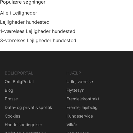
Populære søgninger
Alle i Lejligheder
Lejligheder hundested
1-værelses Lejligheder hundested
3-værelses Lejligheder hundested
BOLIGPORTAL
HJÆLP
Om BoligPortal
Udlej værelse
Blog
Flyttesyn
Presse
Fremlejekontrakt
Data- og privatlivspolitik
Fremlej lejebolig
Cookies
Kundeservice
Handelsbetingelser
Vilkår