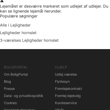
Lejemålet er desværre markeret som udlejet af udlejer. Du
kan se lignende lejemål herunder.
Populære søgninger
Alle i Lejligheder
Lejligheder hornslet
3-værelses Lejligheder hornslet
BOLIGPORTAL
HJÆLP
Om BoligPortal
Udlej værelse
Blog
Flyttesyn
Presse
Fremlejekontrakt
Data- og privatlivspolitik
Fremlej lejebolig
Cookies
Kundeservice
Handelsbetingelser
Vilkår