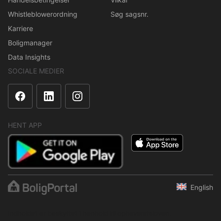
Whistleblowerordning
Søg sagsnr.
Karriere
Boligmanager
Data Insights
SOCIALE MEDIER
HENT APP
English
Indholdet er beskyttet i henhold til ophavsretsloven.