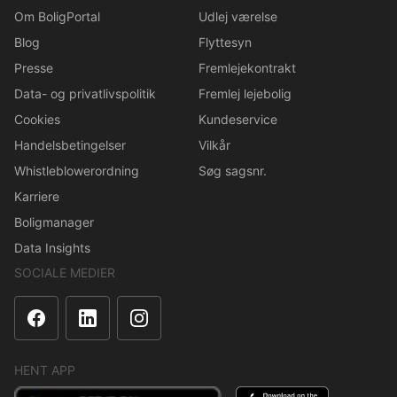
Om BoligPortal
Udlej værelse
Blog
Flyttesyn
Presse
Fremlejekontrakt
Data- og privatlivspolitik
Fremlej lejebolig
Cookies
Kundeservice
Handelsbetingelser
Vilkår
Whistleblowerordning
Søg sagsnr.
Karriere
Boligmanager
Data Insights
SOCIALE MEDIER
HENT APP