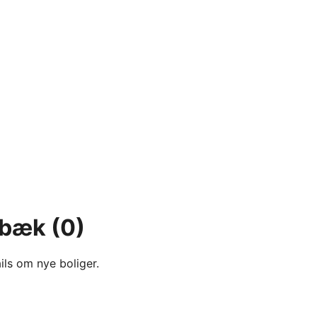
rnbæk
(0)
ils om nye boliger.