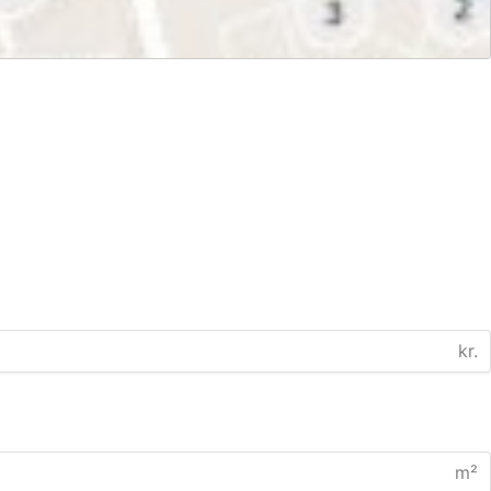
kr.
m²