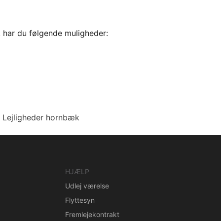
, har du følgende muligheder:
Lejligheder hornbæk
HJÆLP
Udlej værelse
Flyttesyn
Fremlejekontrakt