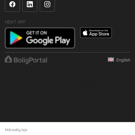
HENT APP
English
Indholdet er beskyttet i henhold til ophavsretsloven.
Regelmæssig, systematisk eller kontinuerlig indsamling,
opbevaring og enhver anden form for kompilering af data er ikke
tilladt uden udtrykkelig skriftlig tilladelse fra BoligPortal.
© 2001–2026 BoligPortal
Månedlig leje