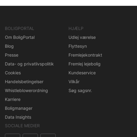
BOLIGPORTAL
HJÆLP
Om BoligPortal
Udlej værelse
Blog
Flyttesyn
Presse
Fremlejekontrakt
Data- og privatlivspolitik
Fremlej lejebolig
Cookies
Kundeservice
Handelsbetingelser
Vilkår
Whistleblowerordning
Søg sagsnr.
Karriere
Boligmanager
Data Insights
SOCIALE MEDIER