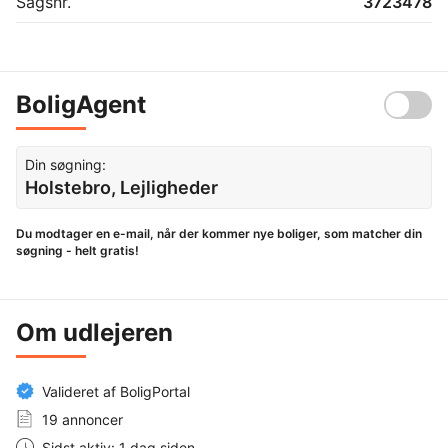
Sagsnr.
3723478
BoligAgent
Din søgning:
Holstebro, Lejligheder
Du modtager en e-mail, når der kommer nye boliger, som matcher din
søgning - helt gratis!
Om udlejeren
Valideret af BoligPortal
19 annoncer
Sidst aktiv: 1 dag siden