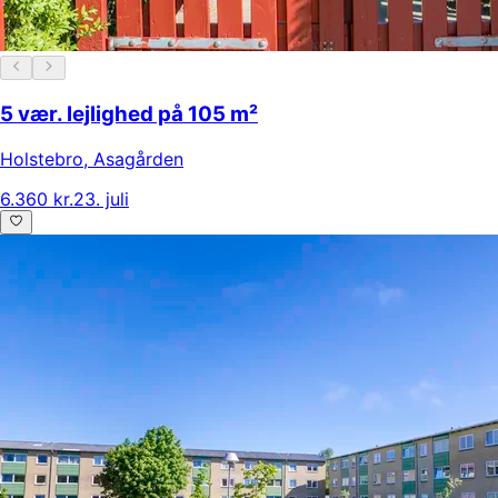
5 vær. lejlighed på 105 m²
Holstebro
,
Asagården
6.360 kr.
23. juli