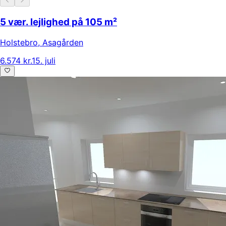
5 vær. lejlighed på 105 m²
Holstebro
,
Asagården
6.574 kr.
15. juli