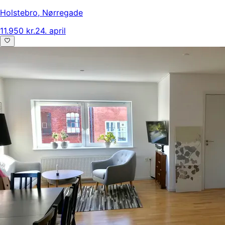
Holstebro
,
Nørregade
11.950 kr.
24. april