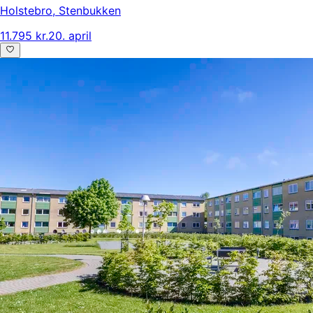
Holstebro
,
Stenbukken
11.795 kr.
20. april