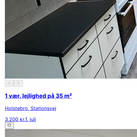
1 vær. lejlighed på 35 m²
Holstebro
,
Stationsvej
3.200 kr.
1. juli