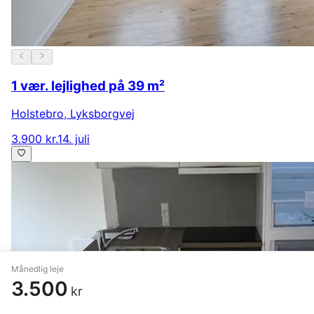
1 vær. lejlighed på 39 m²
Holstebro
,
Lyksborgvej
3.900 kr.
14. juli
Månedlig leje
3.500
kr