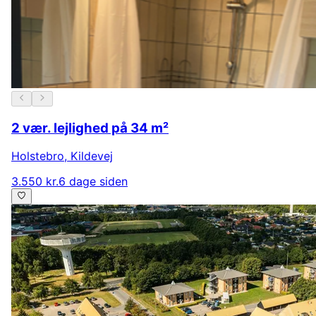
2 vær. lejlighed på 34 m²
Holstebro
,
Kildevej
3.550 kr.
6 dage siden