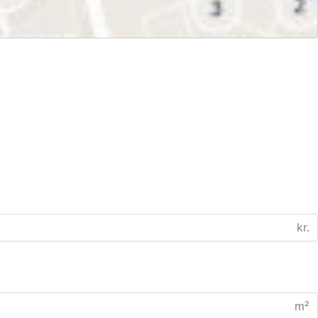
kr.
m²