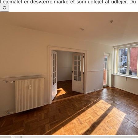
Lejemålet er desværre markeret som udlejet af udlejer. Du 