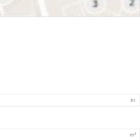
kr.
m²