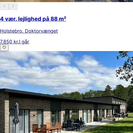
4 vær. lejlighed på 88 m²
Holstebro
,
Doktorvænget
7.850 kr.
I går