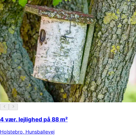
4 vær. lejlighed på 88 m²
Holstebro
,
Hunsballevej