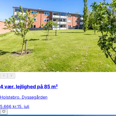
4 vær. lejlighed på 85 m²
Holstebro
,
Dyssegården
5.666 kr.
15. juli