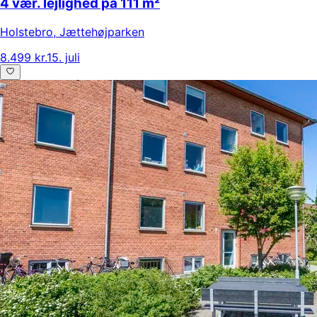
4 vær. lejlighed på 111 m²
Holstebro
,
Jættehøjparken
8.499 kr.
15. juli