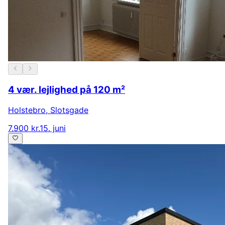
4 vær. lejlighed på 120 m²
Holstebro
,
Slotsgade
7.900 kr.
15. juni