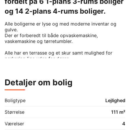
fordelt på 6 1-plans 3-rums boliger
og 14 2-plans 4-rums boliger.
Alle boligerne er lyse og med moderne inventar og 
gulve.   

Der er forberedt til både opvaskemaskine, 
vaskemaskine og tørretumbler.   

Alle har en terrasse og et skur samt mulighed for 
parkering lige uden for døren.   

Boligerne er beliggende tæt på institutioner, skoler, 
gymnasier m.v. og ca. 2 km fra centrum.   

Detaljer om bolig
Boligerne i 1 plan er ældre- og handicapvenlige.   

Der er lade stander fra Clever, hvor beboerne selv skal 
Boligtype
Lejlighed
bestille et abonnement hos Clever.   

Størrelse
111 m²
Det er tilladt at holde 1 husdyr.
Værelser
4