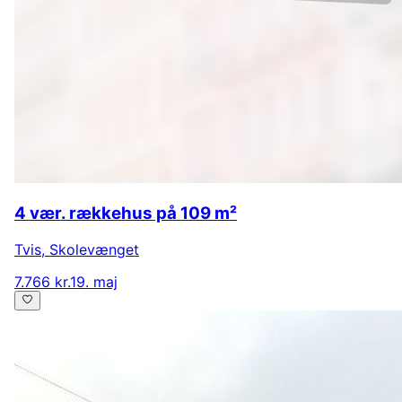
4 vær. rækkehus på 109 m²
Tvis
,
Skolevænget
7.766 kr.
19. maj