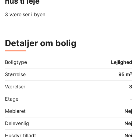
hus ti leje
3 værelser i byen
Detaljer om bolig
Boligtype
Lejlighed
Størrelse
95 m²
Værelser
3
Etage
-
Møbleret
Nej
Delevenlig
Nej
Husdyr tilladt
Nej