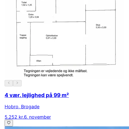
4 vær. lejlighed på 99 m²
Hobro
,
Brogade
5.252 kr.
6. november