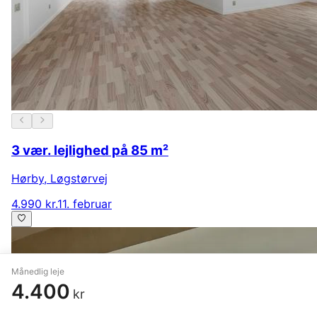
3 vær. lejlighed på 85 m²
Hørby
,
Løgstørvej
4.990 kr.
11. februar
Månedlig leje
4.400
kr