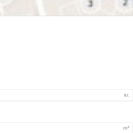
kr.
m²