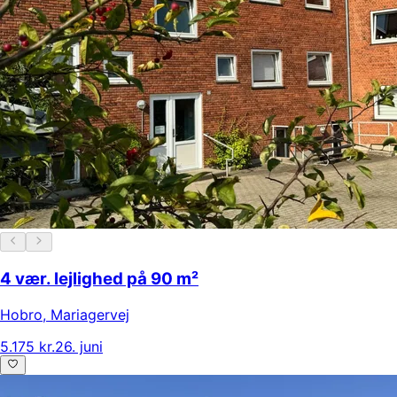
4 vær. lejlighed på 90 m²
Hobro
,
Mariagervej
5.175 kr.
26. juni