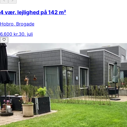
4 vær. lejlighed på 142 m²
Hobro
,
Brogade
6.600 kr.
30. juli