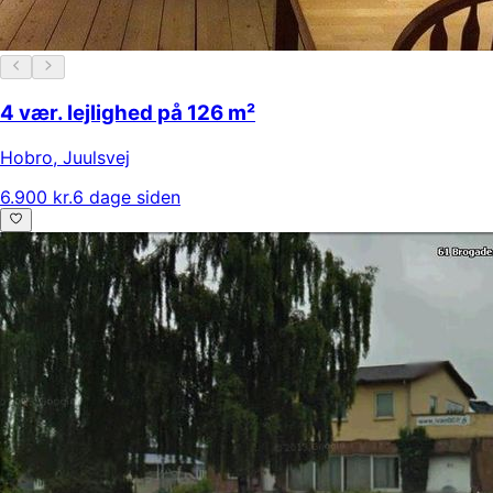
4 vær. lejlighed på 126 m²
Hobro
,
Juulsvej
6.900 kr.
6 dage siden