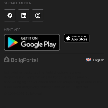
SOCIALE MEDIER
HENT APP
English
Indholdet er beskyttet i henhold til ophavsretsloven.
Regelmæssig, systematisk eller kontinuerlig indsamling,
opbevaring og enhver anden form for kompilering af data er ikke
tilladt uden udtrykkelig skriftlig tilladelse fra BoligPortal.
© 2001–2026 BoligPortal