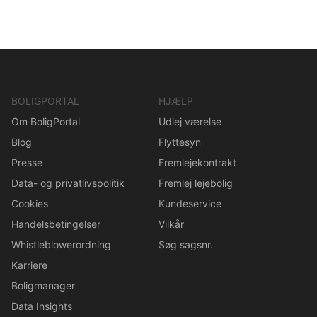
BOLIGPORTAL
HJÆLP
Om BoligPortal
Udlej værelse
Blog
Flyttesyn
Presse
Fremlejekontrakt
Data- og privatlivspolitik
Fremlej lejebolig
Cookies
Kundeservice
Handelsbetingelser
Vilkår
Whistleblowerordning
Søg sagsnr.
Karriere
Boligmanager
Data Insights