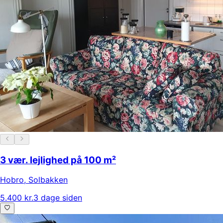
3 vær. lejlighed på 100 m²
Hobro
,
Solbakken
5.400 kr.
3 dage siden