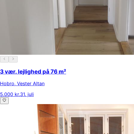
3 vær. lejlighed på 76 m²
Hobro
,
Vester Altan
5.000 kr.
31. juli