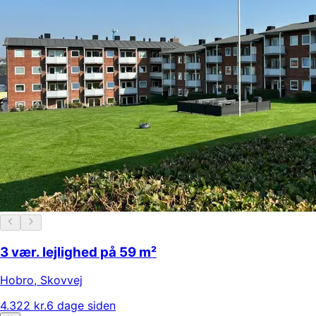
3 vær. lejlighed på 59 m²
Hobro
,
Skovvej
4.322 kr.
6 dage siden