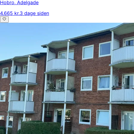
Hobro
,
Adelgade
4.665 kr.
3 dage siden