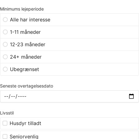
Minimums lejeperiode
Alle har interesse
1-11 måneder
12-23 måneder
24+ måneder
Ubegrænset
Seneste overtagelsesdato
Livsstil
Husdyr tilladt
Seniorvenlig