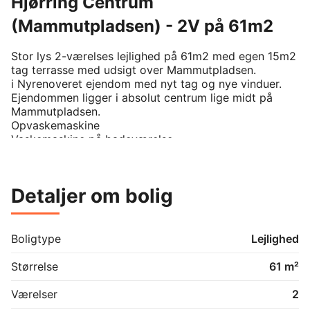
Hjørring Centrum
(Mammutpladsen) - 2V på 61m2
Stor lys 2-værelses lejlighed på 61m2 med egen 15m2 
tag terrasse med udsigt over Mammutpladsen.

i Nyrenoveret ejendom med nyt tag og nye vinduer.

Ejendommen ligger i absolut centrum lige midt på 
Mammutpladsen. 

Opvaskemaskine

Vaskemaskine på badeværelse.

også adgang til fælles vaskekælder.

Mulighed for fællesantenne.

Der er adgang til egen gratis p-plads i gården, dette 
Detaljer om bolig
er med i lejen.
Boligtype
Lejlighed
Størrelse
61 m²
Værelser
2