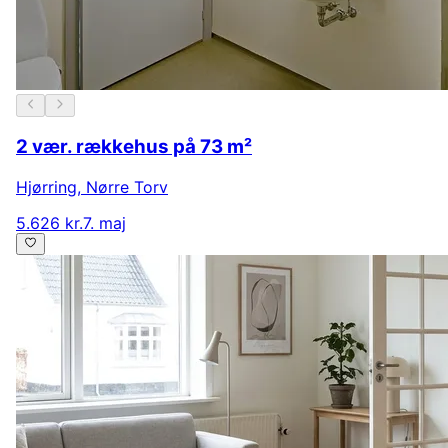
2 vær. rækkehus på 73 m²
Hjørring
,
Nørre Torv
5.626 kr.
7. maj