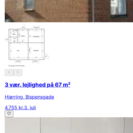
3 vær. lejlighed på 67 m²
Hjørring
,
Bispensgade
4.755 kr.
3. juli