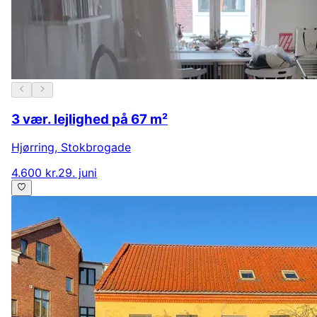
3 vær. lejlighed på 67 m²
Hjørring
,
Stokbrogade
4.600 kr.
29. juni