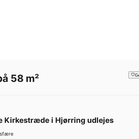
 på 58 m²
G
e Kirkestræde i Hjørring udlejes
sfære
