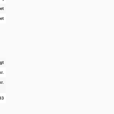
et
et
gt
kr.
r.
33