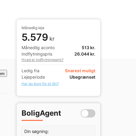
Månedlig leje
5.579
kr
Månedlig aconto
513 kr.
Indflytningspris
26.044 kr.
Hvad er indflytningspris?
Ledig fra
Snarest muligt
em
Lejeperiode
Ubegrænset
Har du brug for et lån?
BoligAgent
Din søgning: