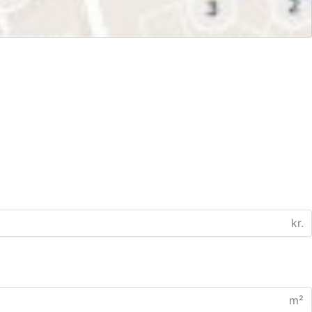
kr.
m²