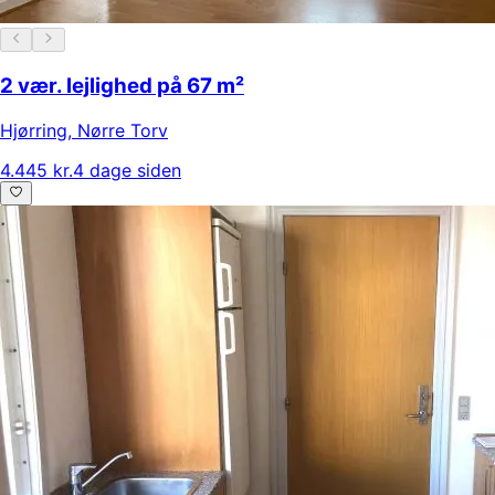
2 vær. lejlighed på 67 m²
Hjørring
,
Nørre Torv
4.445 kr.
4 dage siden