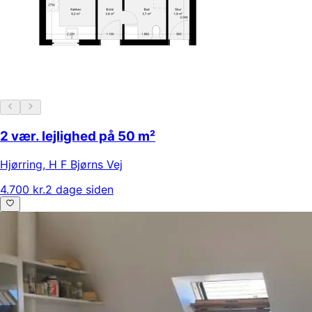
2 vær. lejlighed på 50 m²
Hjørring
,
H F Bjørns Vej
4.700 kr.
2 dage siden