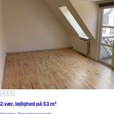
2 vær. lejlighed på 53 m²
Hjørring
,
Dronningensgade