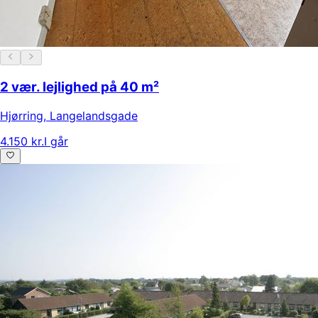
2 vær. lejlighed på 40 m²
Hjørring
,
Langelandsgade
4.150 kr.
I går