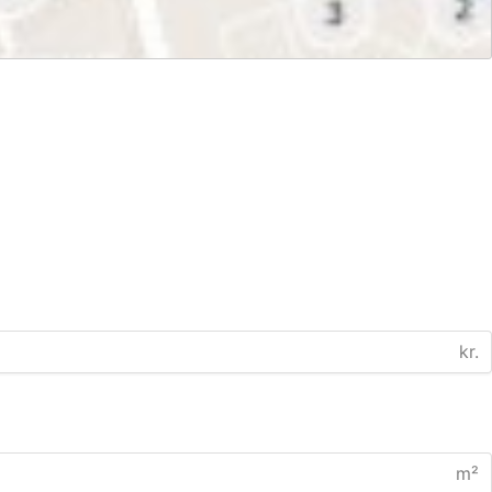
kr.
m²