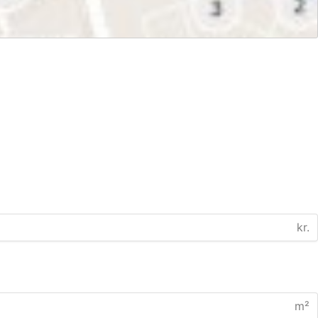
kr.
m²