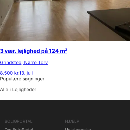
3 vær. lejlighed på 124 m²
Grindsted
,
Nørre Torv
8.500 kr.
13. juli
Populære søgninger
Alle i Lejligheder
BOLIGPORTAL
HJÆLP
Om BoligPortal
Udlej værelse