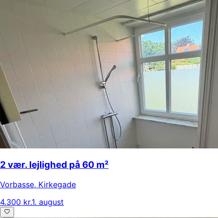
2 vær. lejlighed på 60 m²
Vorbasse
,
Kirkegade
4.300 kr.
1. august