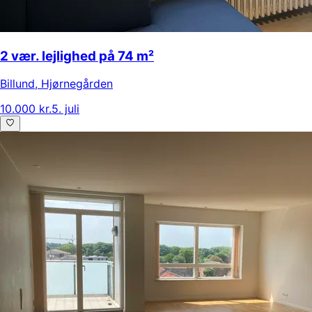
2 vær. lejlighed på 74 m²
Billund
,
Hjørnegården
10.000 kr.
5. juli