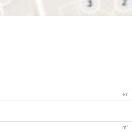
kr.
m²