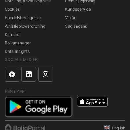
Data- og privatlivspolitik
Fremlej lejebolig
Cookies
Kundeservice
Handelsbetingelser
Vilkår
Whistleblowerordning
Søg sagsnr.
Karriere
Boligmanager
Data Insights
SOCIALE MEDIER
HENT APP
English