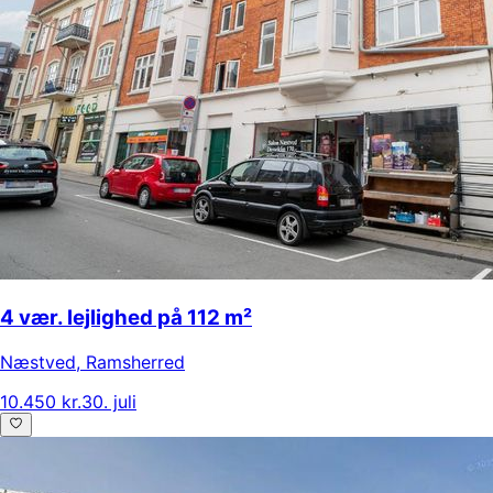
4 vær. lejlighed på 112 m²
Næstved
,
Ramsherred
10.450 kr.
30. juli