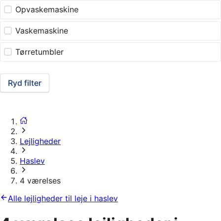
Opvaskemaskine
Vaskemaskine
Tørretumbler
Ryd filter
Lejligheder
Haslev
4 værelses
Alle lejligheder til leje i haslev