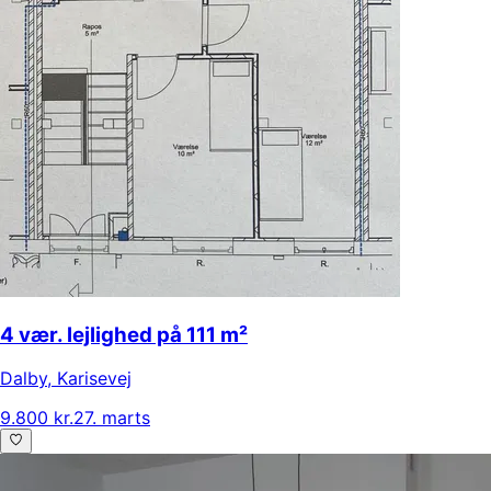
4 vær. lejlighed på 111 m²
Dalby
,
Karisevej
9.800 kr.
27. marts