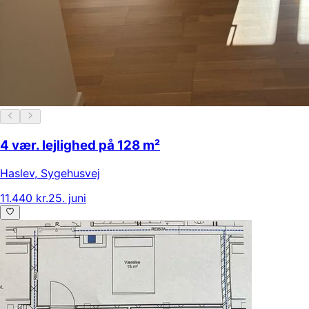
4 vær. lejlighed på 128 m²
Haslev
,
Sygehusvej
11.440 kr.
25. juni