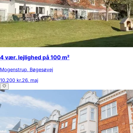
4 vær. lejlighed på 100 m²
Mogenstrup
,
Bøgesøvej
10.200 kr.
26. maj