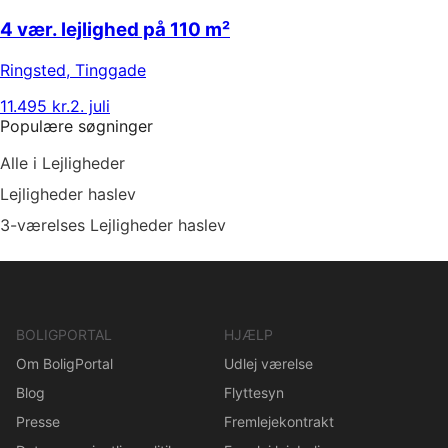
4 vær. lejlighed på 110 m²
Ringsted
,
Tinggade
11.495 kr.
2. juli
Populære søgninger
Alle i Lejligheder
Lejligheder haslev
3-værelses Lejligheder haslev
BOLIGPORTAL
HJÆLP
Om BoligPortal
Udlej værelse
Blog
Flyttesyn
Presse
Fremlejekontrakt