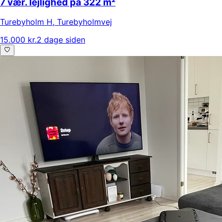
7 vær. lejlighed på 322 m²
Turebyholm H
,
Turebyholmvej
15.000 kr.
2 dage siden