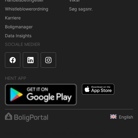
Whistleblowerordning
Søg sagsnr.
Karriere
Boligmanager
Data Insights
SOCIALE MEDIER
HENT APP
English
Indholdet er beskyttet i henhold til ophavsretsloven.