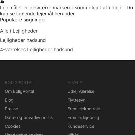
Lejemålet er desværre markeret som udlejet af udlejer. Du
kan se lignende lejemål herunder.
Populære søgninger
Alle i Lejligheder
Lejligheder hadsund
4-værelses Lejligheder hadsund
BOLIGPORTAL
HJÆLP
Om BoligPortal
Udlej værelse
Blog
Flyttesyn
Presse
Fremlejekontrakt
Data- og privatlivspolitik
Fremlej lejebolig
Cookies
Kundeservice
Handelsbetingelser
Vilkår