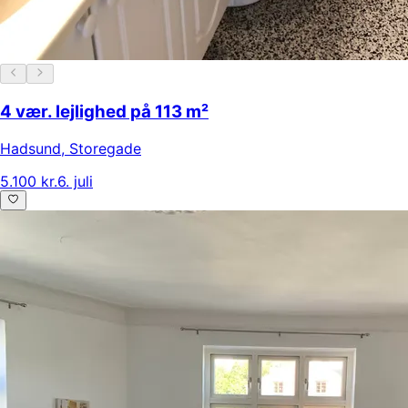
4 vær. lejlighed på 113 m²
Hadsund
,
Storegade
5.100 kr.
6. juli