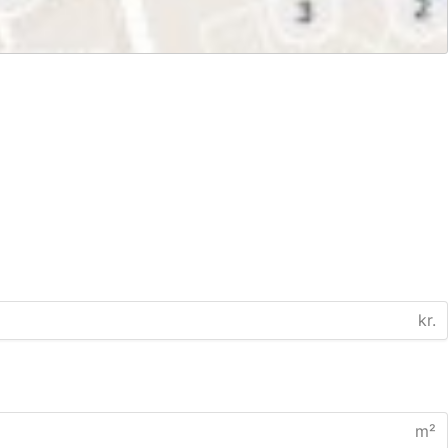
kr.
m²