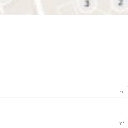
kr.
m²